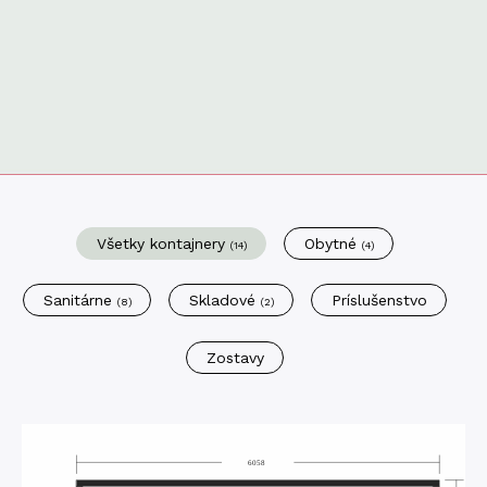
Všetky kontajnery
Obytné
(14)
(4)
Sanitárne
Skladové
Príslušenstvo
(8)
(2)
Zostavy