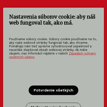
Nastavenia súborov cookie: aby náš
KOMA SLOVAKIA s.r.o.
Štúrova 140
web fungoval tak, ako má.
949 01 Nitra - Mlynárce
Slovensko
Používame súbory cookie. Súbory cookie používame na to,
info@koma-slovakia.sk
aby naše webové stránky fungovali tak, ako chceme.
Pomáhajú nám tiež správne vyhodnocovať úspešnosť a
+ 421 37 6518 325
neustále zlepšovať obsah webovej stránky. Ak máte
záujem, viac informácií nájdete v našich
Zásadách ochrany
osobných údajov
.
Patríme do rodiny KOMA FAMILY
KOMA
MODULAR
KOMA
RENT
KOMA
FAMILY
Potvrdenie všetkých
Certifikácia