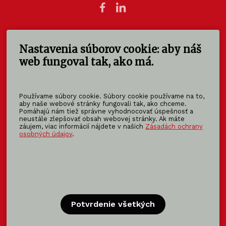
Nastavenia súborov cookie: aby náš
KOMA SLOVAKIA s.r.o.
Štúrova 140
web fungoval tak, ako má.
949 01 Nitra - Mlynárce
Slovensko
Používame súbory cookie. Súbory cookie používame na to,
info@koma-slovakia.sk
aby naše webové stránky fungovali tak, ako chceme.
Pomáhajú nám tiež správne vyhodnocovať úspešnosť a
+ 421 37 6518 325
neustále zlepšovať obsah webovej stránky. Ak máte
záujem, viac informácií nájdete v našich
Zásadách ochrany
osobných údajov
.
Patríme do rodiny KOMA FAMILY
KOMA
MODULAR
KOMA
RENT
KOMA
FAMILY
Potvrdenie všetkých
Certifikácia