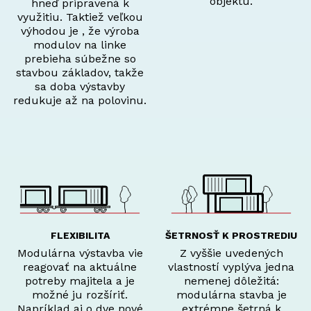
objektu.
hneď pripravená k
využitiu. Taktiež veľkou
výhodou je , že výroba
modulov na linke
prebieha súbežne so
stavbou základov, takže
sa doba výstavby
redukuje až na polovinu.
FLEXIBILITA
ŠETRNOSŤ K PROSTREDIU
Modulárna výstavba vie
Z vyššie uvedených
reagovať na aktuálne
vlastností vyplýva jedna
potreby majitela a je
nemenej dôležitá:
možné ju rozšíriť.
modulárna stavba je
Napríklad aj o dve nové
extrémne šetrná k