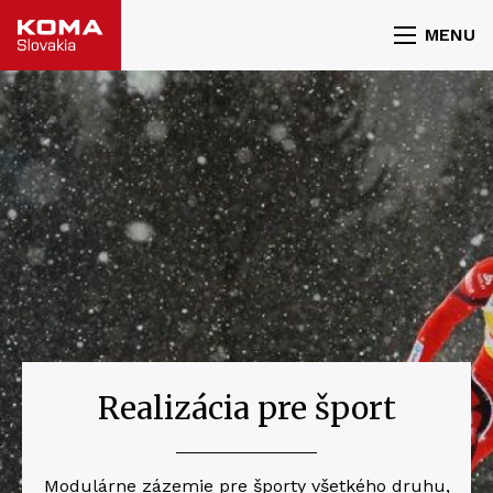
MENU
Realizácia pre šport
Modulárne zázemie pre športy všetkého druhu,