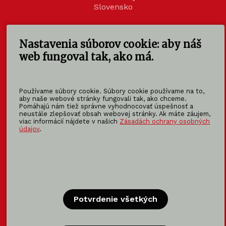
Slovensko
info@koma-slovakia.sk
Nastavenia súborov cookie: aby náš
+ 421 37 6518 325
web fungoval tak, ako má.
Patríme do rodiny KOMA FAMILY
KOMA
MODULAR
Používame súbory cookie. Súbory cookie používame na to,
aby naše webové stránky fungovali tak, ako chceme.
KOMA
RENT
Pomáhajú nám tiež správne vyhodnocovať úspešnosť a
KOMA
FAMILY
neustále zlepšovať obsah webovej stránky. Ak máte záujem,
viac informácií nájdete v našich
Zásadách ochrany osobných
údajov
.
Certifikácia
Certifikácie výrobca modulov →
Potvrdenie všetkých