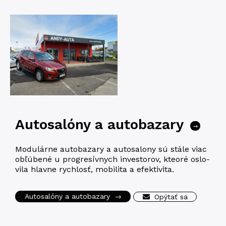
Autosalóny a autobazary
→
Modu­lár­ne auto­ba­za­ry a auto­sa­lo­ny sú stá­le viac
obľúbe­né u pro­gre­sív­nych inves­to­rov, kteoré oslo­
vi­la hlav­ne rych­losť, mobi­li­ta a efektivita.
Autosalóny a autobazary
→
Opýtať sa