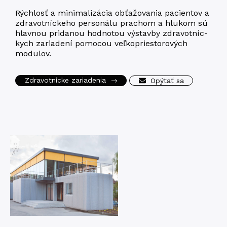
Rých­losť a mini­ma­li­zá­cia obťa­žo­va­nia paci­en­tov a
zdra­vot­níc­ke­ho per­so­ná­lu pra­chom a hlu­kom sú
hlav­nou pri­da­nou hod­no­tou výstav­by zdra­vot­níc­
kych zariad­e­ní pomo­cou veľ­ko­priesto­ro­vých
modulov.
Zdravotnícke zariadenia
→
Opýtať sa