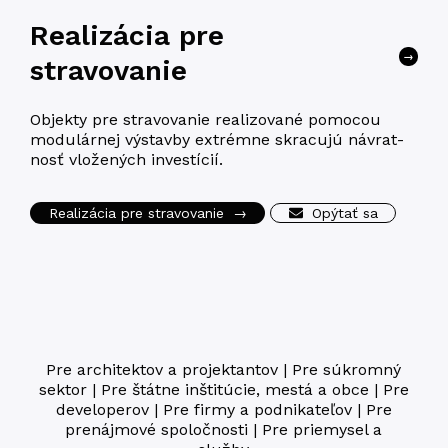
Realizácia pre
→
stravovanie
Objek­ty pre stra­vo­va­nie realizova­né pomo­cou
modu­lár­nej výstav­by extrém­ne skra­cu­jú návrat­
nosť vlo­že­ných investícií.
Realizácia pre stravovanie
→
Opýtať sa
Pre architektov a projektantov
|
Pre súkromný
sektor
|
Pre štátne inštitúcie, mestá a obce
|
Pre
developerov
|
Pre firmy a podnikateľov
|
Pre
prenájmové spoločnosti
|
Pre priemysel a