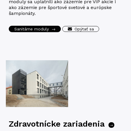
modu­ly sa uplat­ni­li ako záze­mie pre VIP akcie i
ako záze­mie pre špor­tov­é sveto­vé a európ­ske
šampionáty.
Sanitárne moduly
→
Opýtať sa
Zdravotnícke zariadenia
→