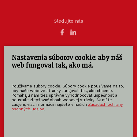
Sledujte nás
Nastavenia súborov cookie: aby náš
KOMA SLOVAKIA s.r.o.
Štúrova 140
web fungoval tak, ako má.
949 01 Nitra - Mlynárce
Slovensko
Používame súbory cookie. Súbory cookie používame na to,
info@koma-slovakia.sk
aby naše webové stránky fungovali tak, ako chceme.
Pomáhajú nám tiež správne vyhodnocovať úspešnosť a
+ 421 37 6518 325
neustále zlepšovať obsah webovej stránky. Ak máte
záujem, viac informácií nájdete v našich
Zásadách ochrany
osobných údajov
.
Patríme do rodiny KOMA FAMILY
KOMA
MODULAR
KOMA
RENT