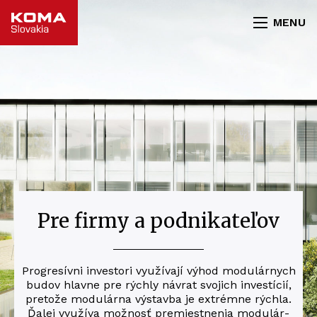
MENU
Pre firmy a podnikateľov
Pro­gre­sív­ni inves­to­ri vyu­ží­va­jí výhod modu­lár­nych
budov hlav­ne pre rých­ly návrat svojich inves­tícií,
preto­že modu­lár­na výstav­ba je extrém­ne rých­la.
Ďalej vyu­ží­va­ mož­nosť pre­mies­tne­nia modu­lár­