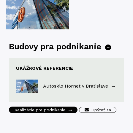
Budovy pra podnikanie
→
UKÁŽKOVÉ REFERENCIE
Autosklo Hornet v Bratislave
→
Realizácie pre podnikanie
→
Opýtať sa