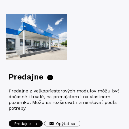
Predajne
→
Predaj­ne z veľko­priesto­ro­vých modu­lov môžu byť
dočas­né i trva­lé, na pre­na­ja­tom i na vlast­nom
pozemku. Môžu sa roz­ši­ro­vať i zmen­šo­vať podľa
potreby.
Predajne
→
Opýtať sa