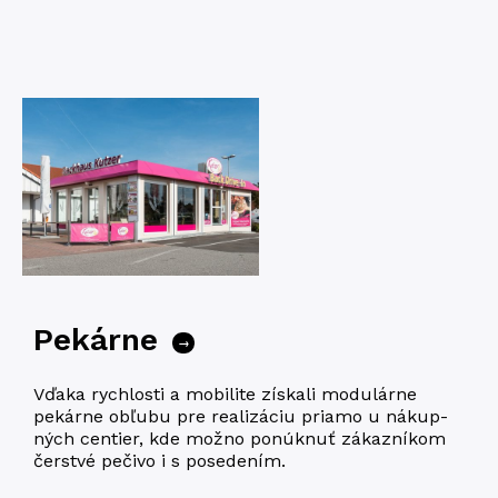
Pekárne
→
Vďaka rych­los­ti a mobi­li­te zís­ka­li modu­lár­ne
pekár­ne obľu­bu pre rea­li­zá­ciu priamo u nákup­
ných cen­tier, kde možno ponúknuť zákaz­ní­kom
čer­stvé peči­vo i s posedením.