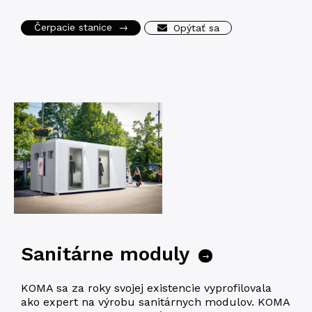
Čerpacie stanice
→
Opýtať sa
Sanitárne moduly
→
KOMA sa za roky svojej exis­ten­cie vypro­fi­lo­va­la
ako expert na výro­bu sani­tár­nych modu­lov. KOMA