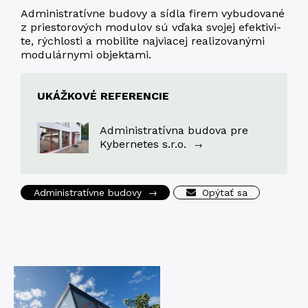
Admi­nis­tra­tív­ne budo­vy a síd­la firem vybu­do­va­né
z prie­sto­ro­vých modu­lov sú vďaka svojej efek­ti­vi­
te, rých­los­ti a mobi­li­te naj­viacej rea­li­zo­va­nými
modu­lár­nymi objektami.
UKÁŽKOVÉ REFERENCIE
Administratívna budova pre
Kybernetes s.r.o.
→
Administratívne budovy
→
Opýtať sa