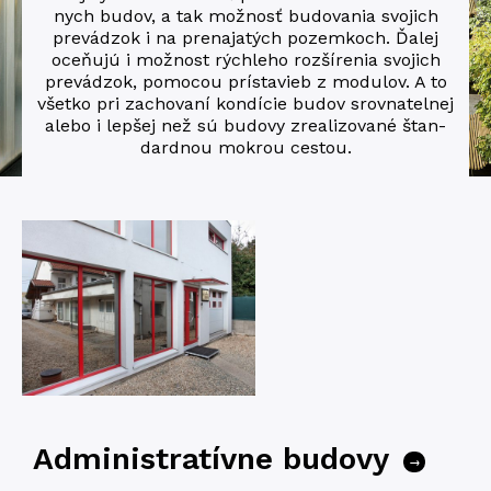
nych budov, a tak mož­nosť budo­va­nia svojich
prevád­zo­k i na pre­na­ja­tých pozem­koch. Ďalej
oce­ňu­jú i mož­nost rých­le­ho roz­ší­re­nia svojich
pre­vádzok­, pomo­cou prí­sta­vieb z modu­lov. A to
všetko pri zacho­va­ní kon­dí­cie budov srov­na­tel­nej
alebo i lep­šej než sú budo­vy zrealizova­né štan­
dard­nou mokrou cestou.
Administratívne budovy
→