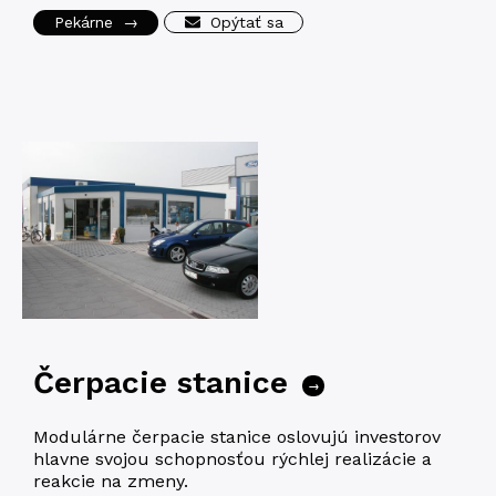
Pekárne
→
Opýtať sa
Čerpacie stanice
→
Modu­lár­ne čer­pa­cie sta­ni­ce oslo­vu­jú inves­to­rov
hlav­ne svojou schop­nos­ťou rých­lej rea­li­zá­cie a
reak­cie na zmeny.