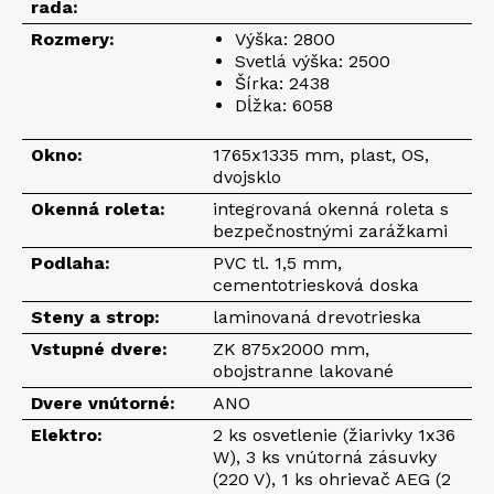
rada:
Rozmery:
Výška: 2800
Svetlá výška: 2500
Šírka: 2438
Dĺžka: 6058
Okno:
1765x1335 mm, plast, OS,
dvojsklo
Okenná roleta:
integrovaná okenná roleta s
bezpečnostnými zarážkami
Podlaha:
PVC tl. 1,5 mm,
cementotriesková doska
Steny a strop:
laminovaná drevotrieska
Vstupné dvere:
ZK 875x2000 mm,
obojstranne lakované
Dvere vnútorné:
ANO
Elektro:
2 ks osvetlenie (žiarivky 1x36
W), 3 ks vnútorná zásuvky
(220 V), 1 ks ohrievač AEG (2