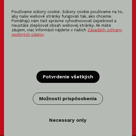
Slovensko
Používame súbory cookie. Súbory cookie používame na to,
info@koma-slovakia.sk
aby naše webové stránky fungovali tak, ako chceme.
Pomáhajú nám tiež správne vyhodnocovať úspešnosť a
+ 421 37 6518 325
neustále zlepšovať obsah webovej stránky. Ak máte
záujem, viac informácií nájdete v našich
Zásadách ochrany
osobných údajov
.
Patríme do rodiny KOMA FAMILY
KOMA
MODULAR
KOMA
RENT
KOMA
FAMILY
Potvrdenie všetkých
Certifikácia
Možnosti prispôsobenia
Certifikácie výrobca modulov →
Necessary only