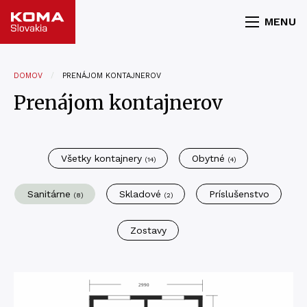
MENU
DOMOV
PRENÁJOM KONTAJNEROV
Prenájom kontajnerov
Všetky kontajnery
Obytné
(14)
(4)
Sanitárne
Skladové
Príslušenstvo
(8)
(2)
Zostavy