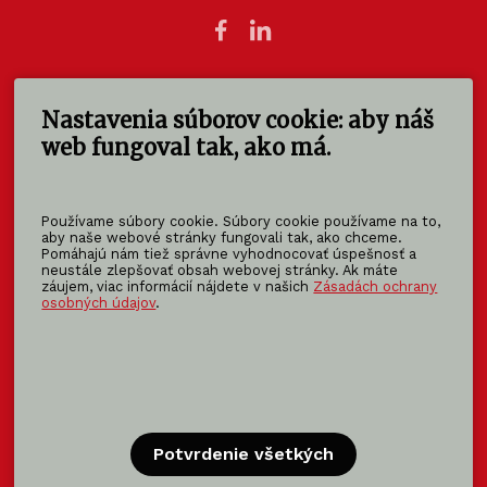
Nastavenia súborov cookie: aby náš
KOMA SLOVAKIA s.r.o.
Štúrova 140
web fungoval tak, ako má.
949 01 Nitra - Mlynárce
Slovensko
Používame súbory cookie. Súbory cookie používame na to,
info@koma-slovakia.sk
aby naše webové stránky fungovali tak, ako chceme.
Pomáhajú nám tiež správne vyhodnocovať úspešnosť a
+ 421 37 6518 325
neustále zlepšovať obsah webovej stránky. Ak máte
záujem, viac informácií nájdete v našich
Zásadách ochrany
osobných údajov
.
Patríme do rodiny KOMA FAMILY
KOMA
MODULAR
KOMA
RENT
KOMA
FAMILY
Potvrdenie všetkých