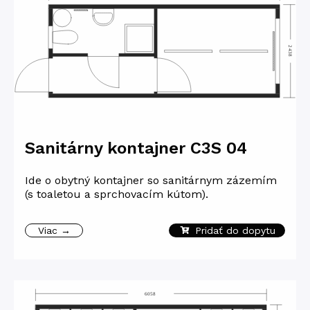
Sanitárny kontajner C3S 04
Ide o obytný kontajner so sanitárnym zázemím
(s toaletou a sprchovacím kútom).
Viac →
Pridať do dopytu