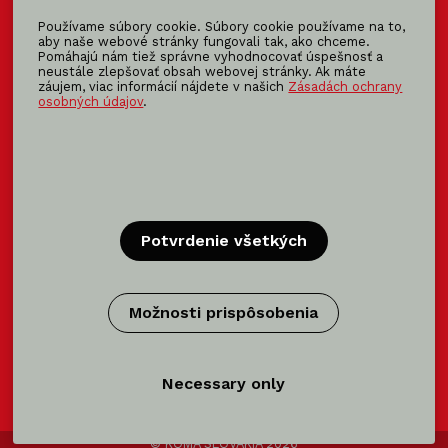
Používame súbory cookie. Súbory cookie používame na to,
info@koma-slovakia.sk
aby naše webové stránky fungovali tak, ako chceme.
Pomáhajú nám tiež správne vyhodnocovať úspešnosť a
+ 421 37 6518 325
neustále zlepšovať obsah webovej stránky. Ak máte
záujem, viac informácií nájdete v našich
Zásadách ochrany
osobných údajov
.
Patríme do rodiny KOMA FAMILY
KOMA
MODULAR
KOMA
RENT
KOMA
FAMILY
Potvrdenie všetkých
Certifikácia
Možnosti prispôsobenia
Certifikácie výrobca modulov →
Necessary only
© KOMA SLOVAKIA 2026