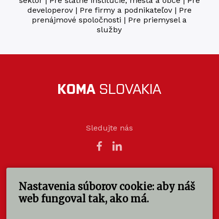
sektor
|
Pre štátne inštitúcie, mestá a obce
|
Pre
developerov
|
Pre firmy a podnikateľov
|
Pre
prenájmové spoločnosti
|
Pre priemysel a
služby
Sledujte nás
Nastavenia súborov cookie: aby náš
KOMA SLOVAKIA s.r.o.
Štúrova 140
web fungoval tak, ako má.
949 01 Nitra - Mlynárce
Slovensko