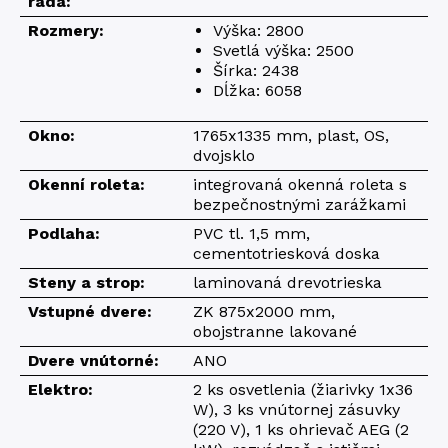
rada:
Rozmery:
Výška: 2800
Svetlá výška: 2500
Šírka: 2438
Dĺžka: 6058
Okno:
1765x1335 mm, plast, OS,
dvojsklo
Okenní roleta:
integrovaná okenná roleta s
bezpečnostnými zarážkami
Podlaha:
PVC tl. 1,5 mm,
cementotriesková doska
Steny a strop:
laminovaná drevotrieska
Vstupné dvere:
ZK 875x2000 mm,
obojstranne lakované
Dvere vnútorné:
ANO
Elektro:
2 ks osvetlenia (žiarivky 1x36
W), 3 ks vnútornej zásuvky
(220 V), 1 ks ohrievač AEG (2