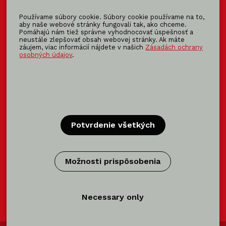
Používame súbory cookie. Súbory cookie používame na to,
info@koma-slovakia.sk
aby naše webové stránky fungovali tak, ako chceme.
Pomáhajú nám tiež správne vyhodnocovať úspešnosť a
+ 421 37 6518 325
neustále zlepšovať obsah webovej stránky. Ak máte
záujem, viac informácií nájdete v našich
Zásadách ochrany
osobných údajov
.
Patríme do rodiny KOMA FAMILY
KOMA
MODULAR
KOMA
RENT
KOMA
FAMILY
Potvrdenie všetkých
Certifikácia
Možnosti prispôsobenia
Certifikácie výrobca modulov →
Necessary only