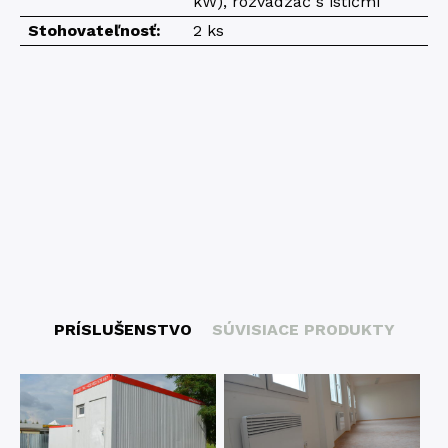
kW), rozvádzač s ističmi
Stohovateľnosť:
2 ks
PRÍSLUŠENSTVO
SÚVISIACE PRODUKTY