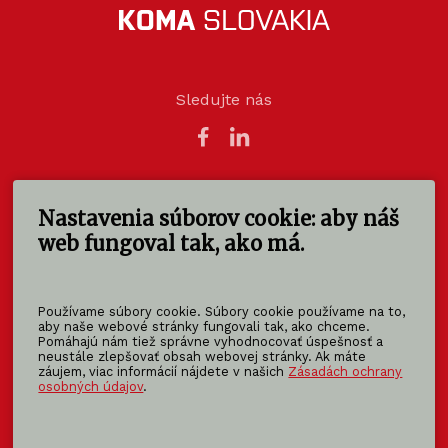
Sledujte nás
Nastavenia súborov cookie: aby náš
KOMA SLOVAKIA s.r.o.
Štúrova 140
web fungoval tak, ako má.
949 01 Nitra - Mlynárce
Slovensko
Používame súbory cookie. Súbory cookie používame na to,
info@koma-slovakia.sk
aby naše webové stránky fungovali tak, ako chceme.
Pomáhajú nám tiež správne vyhodnocovať úspešnosť a
+ 421 37 6518 325
neustále zlepšovať obsah webovej stránky. Ak máte
záujem, viac informácií nájdete v našich
Zásadách ochrany
osobných údajov
.
Patríme do rodiny KOMA FAMILY
KOMA
MODULAR