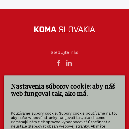
Sledujte nás
Nastavenia súborov cookie: aby náš
KOMA SLOVAKIA s.r.o.
Štúrova 140
web fungoval tak, ako má.
949 01 Nitra - Mlynárce
Slovensko
Používame súbory cookie. Súbory cookie používame na to,
info@koma-slovakia.sk
aby naše webové stránky fungovali tak, ako chceme.
Pomáhajú nám tiež správne vyhodnocovať úspešnosť a
+ 421 37 6518 325
neustále zlepšovať obsah webovej stránky. Ak máte