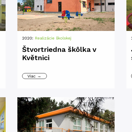
2020:
Realizácie školskej
Štvortriedna škôlka v
Květnici
Viac →