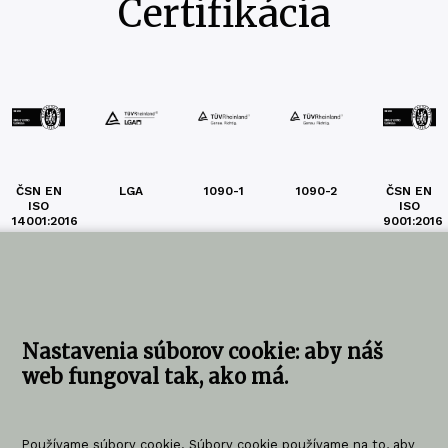
Certifikácia
ČSN EN
LGA
1090-1
1090-2
ČSN EN
ISO
ISO
14001:2016
9001:2016
Výrobca modulov →
Nastavenia súborov cookie: aby náš
web fungoval tak, ako má.
ujte nás
KOMA SLOVAKIA s.r.o.
Používame súbory cookie. Súbory cookie používame na to, aby