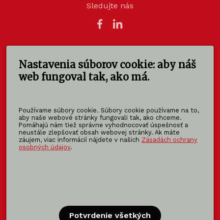
Sledujte nás
Nastavenia súborov cookie: aby náš
KOMA SLOVAKIA s.r.o.
Štúrova 140
web fungoval tak, ako má.
949 01 Nitra - Mlynárce
Slovensko
Používame súbory cookie. Súbory cookie používame na to,
info@koma-slovakia.sk
aby naše webové stránky fungovali tak, ako chceme.
Pomáhajú nám tiež správne vyhodnocovať úspešnosť a
+ 421 37 6518 325
neustále zlepšovať obsah webovej stránky. Ak máte
záujem, viac informácií nájdete v našich
Zásadách ochrany
osobných údajov
.
Patríme do rodiny KOMA FAMILY
KOMA
MODULAR
KOMA
RENT
KOMA
FAMILY
Potvrdenie všetkých