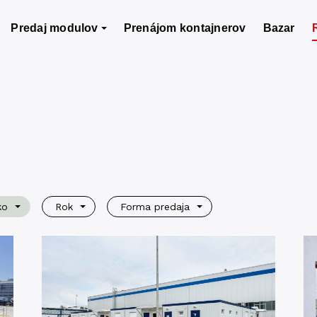
Predaj modulov
Prenájom kontajnerov
Bazar
ko
Rok
Forma predaja