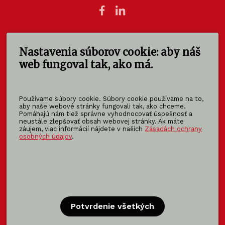
Nastavenia súborov cookie: aby náš
KOMA SLOVAKIA s.r.o.
Štúrova 140
web fungoval tak, ako má.
949 01 Nitra - Mlynárce
Slovensko
Používame súbory cookie. Súbory cookie používame na to,
info@koma-slovakia.sk
aby naše webové stránky fungovali tak, ako chceme.
Pomáhajú nám tiež správne vyhodnocovať úspešnosť a
+ 421 37 6518 325
neustále zlepšovať obsah webovej stránky. Ak máte
záujem, viac informácií nájdete v našich
Zásadách ochrany
osobných údajov
.
Patríme do rodiny KOMA FAMILY
KOMA
MODULAR
KOMA
RENT
KOMA
FAMILY
Potvrdenie všetkých
Certifikácia