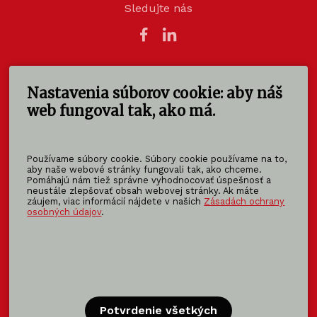
Sledujte nás
Nastavenia súborov cookie: aby náš
KOMA SLOVAKIA s.r.o.
Štúrova 140
web fungoval tak, ako má.
949 01 Nitra - Mlynárce
Slovensko
Používame súbory cookie. Súbory cookie používame na to,
info@koma-slovakia.sk
aby naše webové stránky fungovali tak, ako chceme.
Pomáhajú nám tiež správne vyhodnocovať úspešnosť a
+ 421 37 6518 325
neustále zlepšovať obsah webovej stránky. Ak máte
záujem, viac informácií nájdete v našich
Zásadách ochrany
osobných údajov
.
Patríme do rodiny KOMA FAMILY
KOMA
MODULAR
KOMA
RENT
KOMA
FAMILY
Potvrdenie všetkých