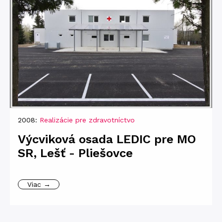
2008:
Realizácie pre zdravotníctvo
Výcviková osada LEDIC pre MO
SR, Lešť - Pliešovce
Viac →