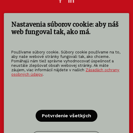
Nastavenia súborov cookie: aby náš
KOMA SLOVAKIA s.r.o.
Štúrova 140
web fungoval tak, ako má.
949 01 Nitra - Mlynárce
Slovensko
Používame súbory cookie. Súbory cookie používame na to,
info@koma-slovakia.sk
aby naše webové stránky fungovali tak, ako chceme.
Pomáhajú nám tiež správne vyhodnocovať úspešnosť a
+ 421 37 6518 325
neustále zlepšovať obsah webovej stránky. Ak máte
záujem, viac informácií nájdete v našich
Zásadách ochrany
osobných údajov
.
Patríme do rodiny KOMA FAMILY
KOMA
MODULAR
KOMA
RENT
KOMA
FAMILY
Potvrdenie všetkých
Certifikácia