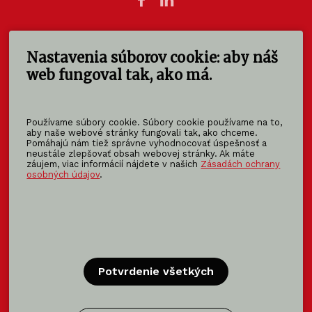
Nastavenia súborov cookie: aby náš
KOMA SLOVAKIA s.r.o.
Štúrova 140
web fungoval tak, ako má.
949 01 Nitra - Mlynárce
Slovensko
Používame súbory cookie. Súbory cookie používame na to,
info@koma-slovakia.sk
aby naše webové stránky fungovali tak, ako chceme.
Pomáhajú nám tiež správne vyhodnocovať úspešnosť a
+ 421 37 6518 325
neustále zlepšovať obsah webovej stránky. Ak máte
záujem, viac informácií nájdete v našich
Zásadách ochrany
osobných údajov
.
Patríme do rodiny KOMA FAMILY
KOMA
MODULAR
KOMA
RENT
KOMA
FAMILY
Potvrdenie všetkých
Certifikácia