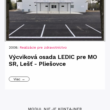
2008:
Realizácie pre zdravotníctvo
Výcviková osada LEDIC pre MO
SR, Lešť - Pliešovce
Viac →
MODUL NIE JE KONTAJNER