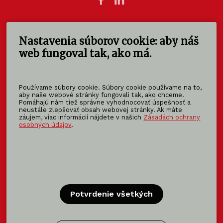
Nastavenia súborov cookie: aby náš
KOMA SLOVAKIA s.r.o.
Štúrova 140
web fungoval tak, ako má.
949 01 Nitra - Mlynárce
Slovensko
Používame súbory cookie. Súbory cookie používame na to,
info@koma-slovakia.sk
aby naše webové stránky fungovali tak, ako chceme.
Pomáhajú nám tiež správne vyhodnocovať úspešnosť a
+ 421 37 6518 325
neustále zlepšovať obsah webovej stránky. Ak máte
záujem, viac informácií nájdete v našich
Zásadách ochrany
osobných údajov
.
Patríme do rodiny KOMA FAMILY
KOMA
MODULAR
KOMA
RENT
KOMA
FAMILY
Potvrdenie všetkých
Certifikácia