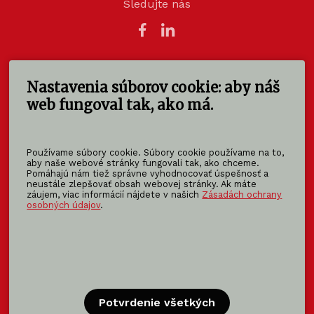
Sledujte nás
Nastavenia súborov cookie: aby náš
KOMA SLOVAKIA s.r.o.
Štúrova 140
web fungoval tak, ako má.
949 01 Nitra - Mlynárce
Slovensko
Používame súbory cookie. Súbory cookie používame na to,
info@koma-slovakia.sk
aby naše webové stránky fungovali tak, ako chceme.
Pomáhajú nám tiež správne vyhodnocovať úspešnosť a
+ 421 37 6518 325
neustále zlepšovať obsah webovej stránky. Ak máte
záujem, viac informácií nájdete v našich
Zásadách ochrany
osobných údajov
.
Patríme do rodiny KOMA FAMILY
KOMA
MODULAR
KOMA
RENT
KOMA
FAMILY
Potvrdenie všetkých