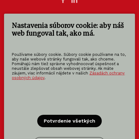
Nastavenia súborov cookie: aby náš
KOMA SLOVAKIA s.r.o.
Štúrova 140
web fungoval tak, ako má.
949 01 Nitra - Mlynárce
Slovensko
Používame súbory cookie. Súbory cookie používame na to,
info@koma-slovakia.sk
aby naše webové stránky fungovali tak, ako chceme.
Pomáhajú nám tiež správne vyhodnocovať úspešnosť a
+ 421 37 6518 325
neustále zlepšovať obsah webovej stránky. Ak máte
záujem, viac informácií nájdete v našich
Zásadách ochrany
osobných údajov
.
Patríme do rodiny KOMA FAMILY
KOMA
MODULAR
KOMA
RENT
KOMA
FAMILY
Potvrdenie všetkých
Certifikácia