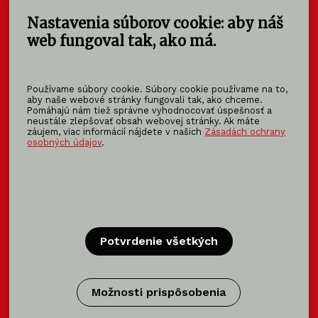
Nastavenia súborov cookie: aby náš
KOMA SLOVAKIA s.r.o.
Štúrova 140
web fungoval tak, ako má.
949 01 Nitra - Mlynárce
Slovensko
Používame súbory cookie. Súbory cookie používame na to,
info@koma-slovakia.sk
aby naše webové stránky fungovali tak, ako chceme.
Pomáhajú nám tiež správne vyhodnocovať úspešnosť a
+ 421 37 6518 325
neustále zlepšovať obsah webovej stránky. Ak máte
záujem, viac informácií nájdete v našich
Zásadách ochrany
osobných údajov
.
Patríme do rodiny KOMA FAMILY
KOMA
MODULAR
KOMA
RENT
KOMA
FAMILY
Potvrdenie všetkých
Certifikácia
Možnosti prispôsobenia
Certifikácie výrobca modulov →