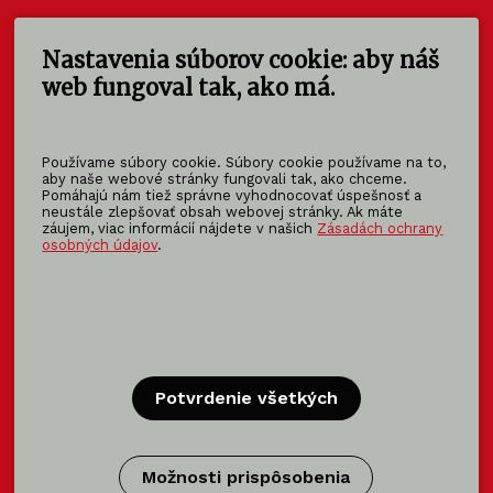
Nastavenia súborov cookie: aby náš
KOMA SLOVAKIA s.r.o.
Štúrova 140
web fungoval tak, ako má.
949 01 Nitra - Mlynárce
Slovensko
Používame súbory cookie. Súbory cookie používame na to,
info@koma-slovakia.sk
aby naše webové stránky fungovali tak, ako chceme.
Pomáhajú nám tiež správne vyhodnocovať úspešnosť a
+ 421 37 6518 325
neustále zlepšovať obsah webovej stránky. Ak máte
záujem, viac informácií nájdete v našich
Zásadách ochrany
osobných údajov
.
Patríme do rodiny KOMA FAMILY
KOMA
MODULAR
KOMA
RENT
KOMA
FAMILY
Potvrdenie všetkých
Certifikácia
Možnosti prispôsobenia