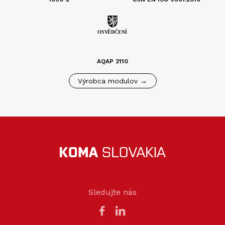
AQAP 2110
Výrobca modulov →
Sledujte nás