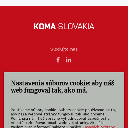
Sledujte nás
Nastavenia súborov cookie: aby náš
KOMA SLOVAKIA s.r.o.
Štúrova 140
web fungoval tak, ako má.
949 01 Nitra - Mlynárce
Slovensko
Používame súbory cookie. Súbory cookie používame na to,
info@koma-slovakia.sk
aby naše webové stránky fungovali tak, ako chceme.
Pomáhajú nám tiež správne vyhodnocovať úspešnosť a
+ 421 37 6518 325
neustále zlepšovať obsah webovej stránky. Ak máte
záujem, viac informácií nájdete v našich
Zásadách ochrany