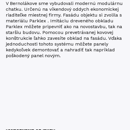
V Bernolákove sme vybu­do­va­li modernú modu­lár­nu
chatku. Určenú na víkendový oddych ekonomickej
riaditeľke miestnej firmy. Fasádu objektu si zvolila s
materiálu Parklex . Imitáciu dreveného obkladu
Parklex môžete pripevniť ako na novostavbu, tak na
staršiu budovu. Pomocou prevetrávanej kovovej
konštrukcie ľahko zavesíte obklad na fasádu. Vďaka
jednoduchosti tohoto systému môžete panely
kedykoľvek demontovať a nahradiť tak napríklad
poškodený panel novým.