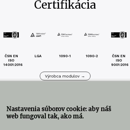
Certifikácia
ČSN EN
LGA
1090-1
1090-2
ČSN EN
ISO
ISO
14001:2016
9001:2016
Výrobca modulov →
Nastavenia súborov cookie: aby náš
web fungoval tak, ako má.
ujte nás
KOMA SLOVAKIA s.r.o.