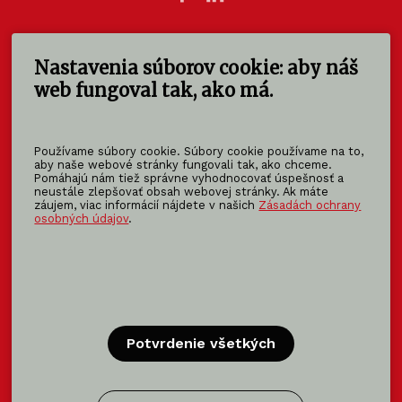
Nastavenia súborov cookie: aby náš
KOMA SLOVAKIA s.r.o.
Štúrova 140
web fungoval tak, ako má.
949 01 Nitra - Mlynárce
Slovensko
Používame súbory cookie. Súbory cookie používame na to,
info@koma-slovakia.sk
aby naše webové stránky fungovali tak, ako chceme.
Pomáhajú nám tiež správne vyhodnocovať úspešnosť a
+ 421 37 6518 325
neustále zlepšovať obsah webovej stránky. Ak máte
záujem, viac informácií nájdete v našich
Zásadách ochrany
osobných údajov
.
Patríme do rodiny KOMA FAMILY
KOMA
MODULAR
KOMA
RENT
KOMA
FAMILY
Potvrdenie všetkých
Certifikácia