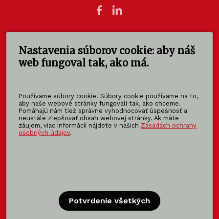
Nastavenia súborov cookie: aby náš
KOMA SLOVAKIA s.r.o.
Štúrova 140
web fungoval tak, ako má.
949 01 Nitra - Mlynárce
Slovensko
Používame súbory cookie. Súbory cookie používame na to,
info@koma-slovakia.sk
aby naše webové stránky fungovali tak, ako chceme.
Pomáhajú nám tiež správne vyhodnocovať úspešnosť a
+ 421 37 6518 325
neustále zlepšovať obsah webovej stránky. Ak máte
záujem, viac informácií nájdete v našich
Zásadách ochrany
osobných údajov
.
Patríme do rodiny KOMA FAMILY
KOMA
MODULAR
KOMA
RENT
KOMA
FAMILY
Potvrdenie všetkých
Certifikácia