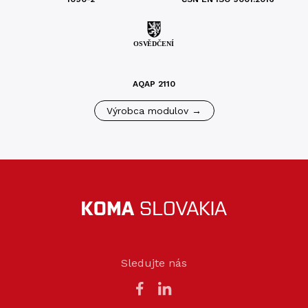
AQAP 2110
Výrobca modulov →
Sledujte nás