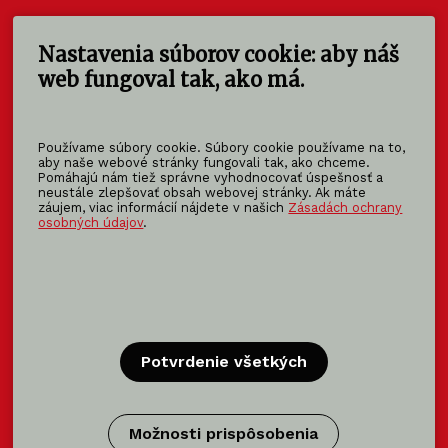
Nastavenia súborov cookie: aby náš
KOMA SLOVAKIA s.r.o.
Štúrova 140
web fungoval tak, ako má.
949 01 Nitra - Mlynárce
Slovensko
Používame súbory cookie. Súbory cookie používame na to,
info@koma-slovakia.sk
aby naše webové stránky fungovali tak, ako chceme.
Pomáhajú nám tiež správne vyhodnocovať úspešnosť a
+ 421 37 6518 325
neustále zlepšovať obsah webovej stránky. Ak máte
záujem, viac informácií nájdete v našich
Zásadách ochrany
osobných údajov
.
Patríme do rodiny KOMA FAMILY
KOMA
MODULAR
KOMA
RENT
KOMA
FAMILY
Potvrdenie všetkých
Certifikácia
Možnosti prispôsobenia