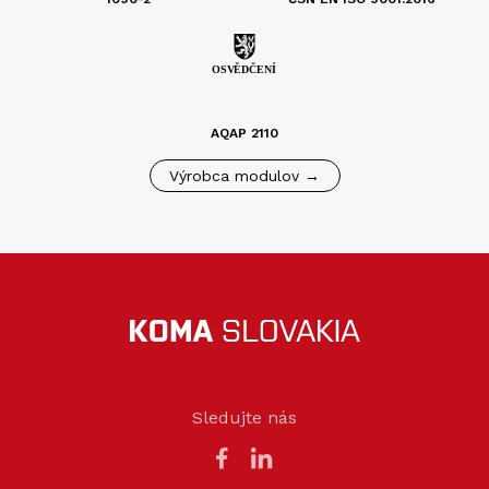
AQAP 2110
Výrobca modulov →
Sledujte nás