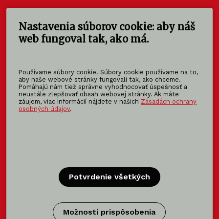
Nastavenia súborov cookie: aby náš
KOMA SLOVAKIA s.r.o.
Štúrova 140
web fungoval tak, ako má.
949 01 Nitra - Mlynárce
Slovensko
Používame súbory cookie. Súbory cookie používame na to,
info@koma-slovakia.sk
aby naše webové stránky fungovali tak, ako chceme.
Pomáhajú nám tiež správne vyhodnocovať úspešnosť a
+ 421 37 6518 325
neustále zlepšovať obsah webovej stránky. Ak máte
záujem, viac informácií nájdete v našich
Zásadách ochrany
osobných údajov
.
Patríme do rodiny KOMA FAMILY
KOMA
MODULAR
KOMA
RENT
KOMA
FAMILY
Potvrdenie všetkých
Certifikácia
Možnosti prispôsobenia