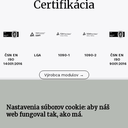
Certifikácia
ČSN EN
LGA
1090-1
1090-2
ČSN EN
ISO
ISO
14001:2016
9001:2016
Výrobca modulov →
Nastavenia súborov cookie: aby náš
web fungoval tak, ako má.
ujte nás
KOMA SLOVAKIA s.r.o.