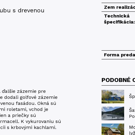
Zem realizác
lubu s drevenou
Technická
špecifikácia:
Forma preda
PODOBNÉ 
 ďalšie zázemie pre
Šp
me dodali golfové zázemie
evenou fasádou. Okná sú
mi roletami, vchod je
Ša
en a priečky sú
Po
ermacell. K vykurovaniu sú
Mo
cii s krbovými kachlami.
ly