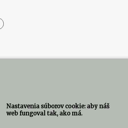
Nastavenia súborov cookie: aby náš
web fungoval tak, ako má.