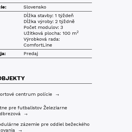
ie:
Slovensko
Dĺžka stavby: 1 týždeň
Dĺžka výroby: 2 týždně
Počet modulov: 3
2
Užitková plocha: 100 m
Výrobková rada:
ComfortLine
ja:
Predaj
OBJEKTY
ortové centrum polície
→
tne pre futbalistov Železiarne
dbrezová
→
dulárne zázemie pre oddiel bežeckého
žovania
→