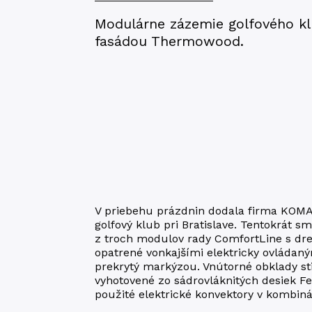
Modulárne zázemie golfového k
fasádou Thermowood.
V priebehu prázdnin dodala firma KOMA
golfový klub pri Bratislave. Tentokrát s
z troch modulov rady ComfortLine s dr
opatrené vonkajšími elektricky ovládaný
prekrytý markýzou. Vnútorné obklady sti
vyhotovené zo sádrovláknitých desiek F
použité elektrické konvektory v kombiná