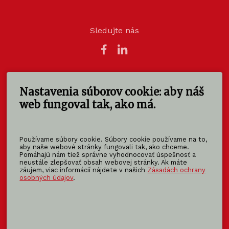
Sledujte nás
Nastavenia súborov cookie: aby náš
KOMA SLOVAKIA s.r.o.
Štúrova 140
web fungoval tak, ako má.
949 01 Nitra - Mlynárce
Slovensko
Používame súbory cookie. Súbory cookie používame na to,
info@koma-slovakia.sk
aby naše webové stránky fungovali tak, ako chceme.
Pomáhajú nám tiež správne vyhodnocovať úspešnosť a
+ 421 37 6518 325
neustále zlepšovať obsah webovej stránky. Ak máte
záujem, viac informácií nájdete v našich
Zásadách ochrany
osobných údajov
.
Patríme do rodiny KOMA FAMILY
KOMA
MODULAR
KOMA
RENT
KOMA
FAMILY