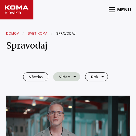
MENU
DOMOV
SVET KOMA
SPRAVODAJ
Spravodaj
Všetko
Video
Rok