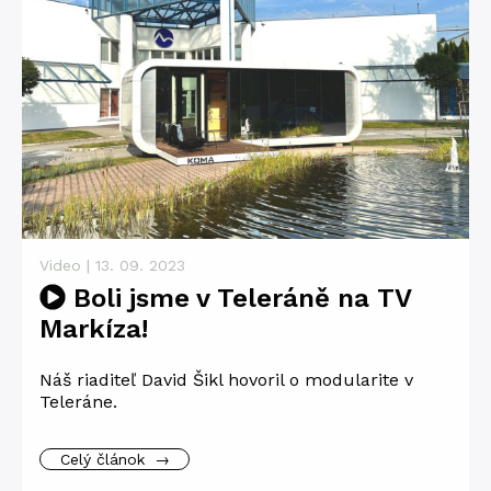
Video | 13. 09. 2023
Boli jsme v Teleráně na TV
Markíza!
Náš riaditeľ David Šikl hovoril o modularite v
Teleráne.
Celý článok
→