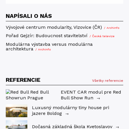
NAPÍSALI O NÁS
Vývojové centrum modularity, Vizovice (ČR)
/ Archinfo
Pořad Gejzír: Budoucnost stavitelství
/ Česká televize
Modulárna výstavba versus modulárna
architektura
/ Archinfo
REFERENCIE
Všetky referencie
EVENT CAR modul pre Red
Bull Show Run
→
Luxusný modulárny tiny house pri
jazere Boldog
→
Dočasná základná škola Kvetoslavov
→