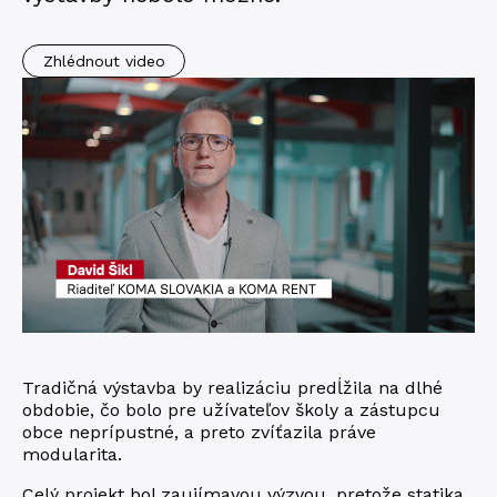
Zhlédnout video
Tradičná výstavba by realizáciu predĺžila na dlhé
obdobie, čo bolo pre užívateľov školy a zástupcu
obce neprípustné, a preto zvíťazila práve
modularita.
Celý projekt bol zaujímavou výzvou, pretože statika