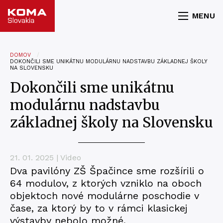
MENU
DOMOV
DOKONČILI SME UNIKÁTNU MODULÁRNU NADSTAVBU ZÁKLADNEJ ŠKOLY
NA SLOVENSKU
Dokončili sme unikátnu
modulárnu nadstavbu
základnej školy na Slovensku
21. 01. 2025 | Video
Dva pavilóny ZŠ Špačince sme rozšírili o
64 modulov, z ktorých vzniklo na oboch
objektoch nové modulárne poschodie v
čase, za ktorý by to v rámci klasickej
výstavby nebolo možné.