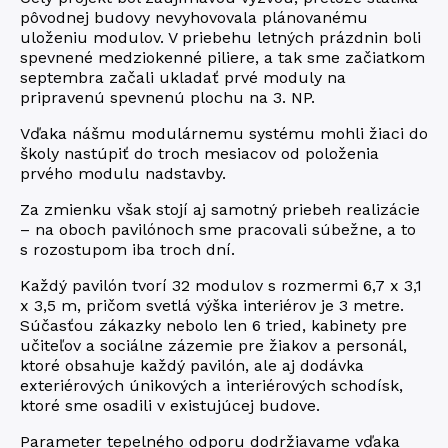
pôvodnej budovy nevyhovovala plánovanému
uloženiu modulov. V priebehu letných prázdnin boli
spevnené medziokenné piliere, a tak sme začiatkom
septembra začali ukladať prvé moduly na
pripravenú spevnenú plochu na 3. NP.
Vďaka nášmu modulárnemu systému mohli žiaci do
školy nastúpiť do troch mesiacov od položenia
prvého modulu nadstavby.
Za zmienku však stojí aj samotný priebeh realizácie
– na oboch pavilónoch sme pracovali súbežne, a to
s rozostupom iba troch dní.
Každý pavilón tvorí 32 modulov s rozmermi 6,7 x 3,1
x 3,5 m, pričom svetlá výška interiérov je 3 metre.
Súčasťou zákazky nebolo len 6 tried, kabinety pre
učiteľov a sociálne zázemie pre žiakov a personál,
ktoré obsahuje každý pavilón, ale aj dodávka
exteriérových únikových a interiérových schodísk,
ktoré sme osadili v existujúcej budove.
Parameter tepelného odporu dodržiavame vďaka