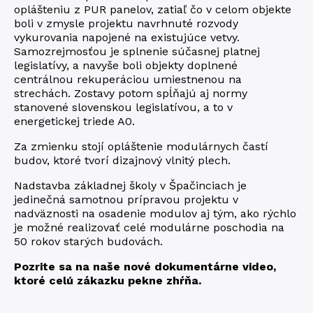
oplášteniu z PUR panelov, zatiaľ čo v celom objekte
boli v zmysle projektu navrhnuté rozvody
vykurovania napojené na existujúce vetvy.
Samozrejmosťou je splnenie súčasnej platnej
legislatívy, a navyše boli objekty doplnené
centrálnou rekuperáciou umiestnenou na
strechách. Zostavy potom spĺňajú aj normy
stanovené slovenskou legislatívou, a to v
energetickej triede A0.
Za zmienku stojí opláštenie modulárnych častí
budov, ktoré tvorí dizajnový vlnitý plech.
Nadstavba základnej školy v Špačinciach je
jedinečná samotnou prípravou projektu v
nadväznosti na osadenie modulov aj tým, ako rýchlo
je možné realizovať celé modulárne poschodia na
50 rokov starých budovách.
Pozrite sa na naše nové dokumentárne video,
ktoré celú zákazku pekne zhŕňa.