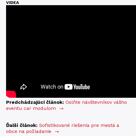
VIDEA
Predchádzajúci článok:
Oslňte návštevníkov vášho
eventu car modulom
→
Ďalší článok:
Sofistikované riešenia pre mestá a
obce na požiadanie
→