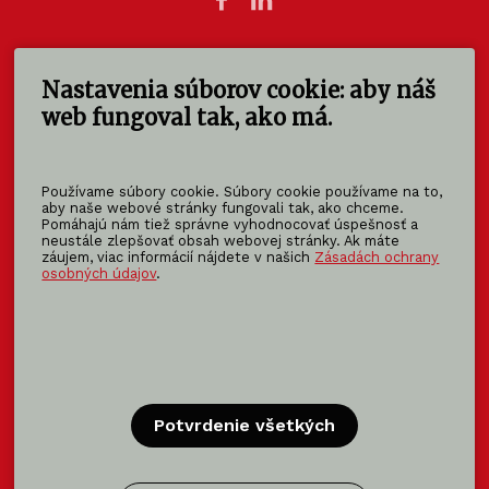
Nastavenia súborov cookie: aby náš
KOMA SLOVAKIA s.r.o.
Štúrova 140
web fungoval tak, ako má.
949 01 Nitra - Mlynárce
Slovensko
Používame súbory cookie. Súbory cookie používame na to,
info@koma-slovakia.sk
aby naše webové stránky fungovali tak, ako chceme.
Pomáhajú nám tiež správne vyhodnocovať úspešnosť a
+ 421 37 6518 325
neustále zlepšovať obsah webovej stránky. Ak máte
záujem, viac informácií nájdete v našich
Zásadách ochrany
osobných údajov
.
Patríme do rodiny KOMA FAMILY
KOMA
MODULAR
KOMA
RENT
KOMA
FAMILY
Potvrdenie všetkých
Certifikácia