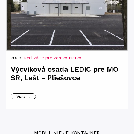
2008:
Realizácie pre zdravotníctvo
Výcviková osada LEDIC pre MO
SR, Lešť - Pliešovce
Viac →
MODUL NIE JE KONTAJNER