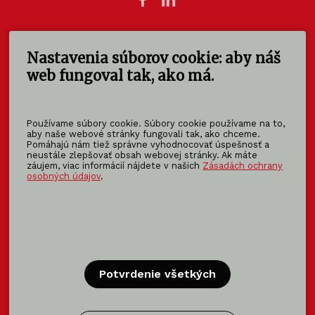
Nastavenia súborov cookie: aby náš
KOMA SLOVAKIA s.r.o.
Štúrova 140
web fungoval tak, ako má.
949 01 Nitra - Mlynárce
Slovensko
Používame súbory cookie. Súbory cookie používame na to,
info@koma-slovakia.sk
aby naše webové stránky fungovali tak, ako chceme.
Pomáhajú nám tiež správne vyhodnocovať úspešnosť a
+ 421 37 6518 325
neustále zlepšovať obsah webovej stránky. Ak máte
záujem, viac informácií nájdete v našich
Zásadách ochrany
osobných údajov
.
Patríme do rodiny KOMA FAMILY
KOMA
MODULAR
KOMA
RENT
KOMA
FAMILY
Potvrdenie všetkých
Certifikácia