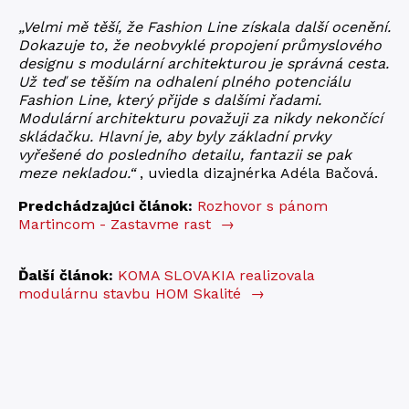
„Velmi mě těší, že Fashion Line získala další ocenění.
Dokazuje to, že neobvyklé propojení průmyslového
designu s modulární architekturou je správná cesta.
Už teď se těším na odhalení plného potenciálu
Fashion Line, který přijde s dalšími řadami.
Modulární architekturu považuji za nikdy nekončící
skládačku. Hlavní je, aby byly základní prvky
vyřešené do posledního detailu, fantazii se pak
meze nekladou.“
, uviedla dizajnérka Adéla Bačová.
Predchádzajúci článok:
Rozhovor s pánom
Martincom - Zastavme rast
→
Ďalší článok:
KOMA SLOVAKIA realizovala
modulárnu stavbu HOM Skalité
→