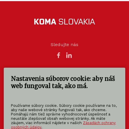
Sledujte nás
Nastavenia súborov cookie: aby náš
KOMA SLOVAKIA s.r.o.
Štúrova 140
web fungoval tak, ako má.
949 01 Nitra - Mlynárce
Slovensko
Používame súbory cookie. Súbory cookie používame na to,
info@koma-slovakia.sk
aby naše webové stránky fungovali tak, ako chceme.
Pomáhajú nám tiež správne vyhodnocovať úspešnosť a
+ 421 37 6518 325
neustále zlepšovať obsah webovej stránky. Ak máte
záujem, viac informácií nájdete v našich
Zásadách ochrany
osobných údajov
.