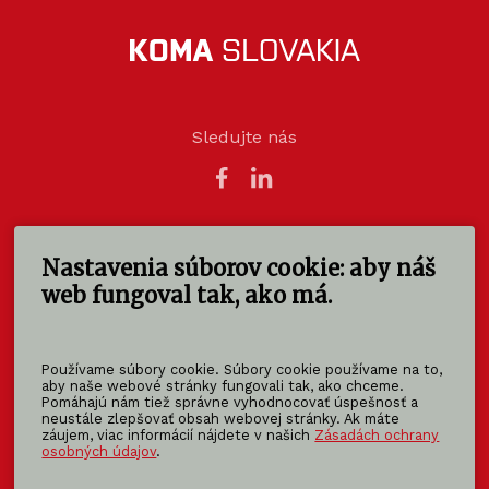
Sledujte nás
Nastavenia súborov cookie: aby náš
KOMA SLOVAKIA s.r.o.
Štúrova 140
web fungoval tak, ako má.
949 01 Nitra - Mlynárce
Slovensko
Používame súbory cookie. Súbory cookie používame na to,
info@koma-slovakia.sk
aby naše webové stránky fungovali tak, ako chceme.
Pomáhajú nám tiež správne vyhodnocovať úspešnosť a
+ 421 37 6518 325
neustále zlepšovať obsah webovej stránky. Ak máte
záujem, viac informácií nájdete v našich
Zásadách ochrany
osobných údajov
.
Patríme do rodiny KOMA FAMILY