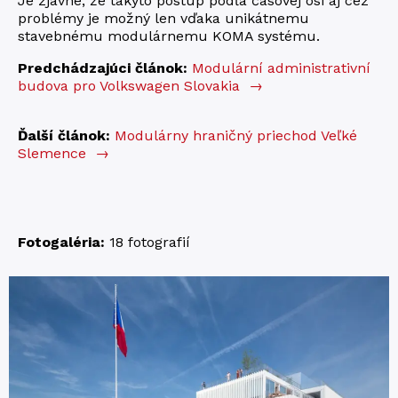
Je zjavné, že takýto postup podľa časovej osi aj cez
problémy je možný len vďaka unikátnemu
stavebnému modulárnemu KOMA systému.
Predchádzajúci článok:
Modulární administrativní
budova pro Volkswagen Slovakia
→
Ďalší článok:
Modulárny hraničný priechod Veľké
Slemence
→
Fotogaléria:
18 fotografií