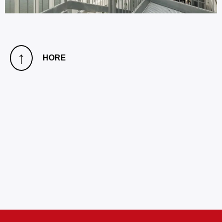
↑
HORE