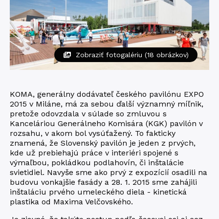
Zobraziť fotogalériu (18 obrázkov)
KOMA, generálny dodávateľ českého pavilónu EXPO
2015 v Miláne, má za sebou ďalší významný míľnik,
pretože odovzdala v súlade so zmluvou s
Kanceláriou Generálneho Komisára (KGK) pavilón v
rozsahu, v akom bol vysúťažený. To fakticky
znamená, že Slovenský pavilón je jeden z prvých,
kde už prebiehajú práce v interiéri spojené s
výmaľbou, pokládkou podlahovín, či inštalácie
svietidiel. Navyše sme ako prvý z expozícií osadili na
budovu vonkajšie fasády a 28. 1. 2015 sme zahájili
inštaláciu prvého umeleckého diela - kinetická
plastika od Maxima Velčovského.