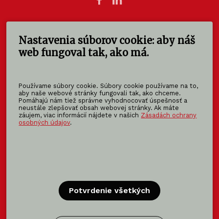
Nastavenia súborov cookie: aby náš
KOMA SLOVAKIA s.r.o.
Štúrova 140
web fungoval tak, ako má.
949 01 Nitra - Mlynárce
Slovensko
Používame súbory cookie. Súbory cookie používame na to,
info@koma-slovakia.sk
aby naše webové stránky fungovali tak, ako chceme.
Pomáhajú nám tiež správne vyhodnocovať úspešnosť a
+ 421 37 6518 325
neustále zlepšovať obsah webovej stránky. Ak máte
záujem, viac informácií nájdete v našich
Zásadách ochrany
osobných údajov
.
Patríme do rodiny KOMA FAMILY
KOMA
MODULAR
KOMA
RENT
KOMA
FAMILY
Potvrdenie všetkých
Certifikácia