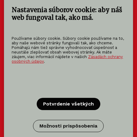
Nastavenia súborov cookie: aby náš
KOMA SLOVAKIA s.r.o.
Štúrova 140
web fungoval tak, ako má.
949 01 Nitra - Mlynárce
Slovensko
Používame súbory cookie. Súbory cookie používame na to,
info@koma-slovakia.sk
aby naše webové stránky fungovali tak, ako chceme.
Pomáhajú nám tiež správne vyhodnocovať úspešnosť a
+ 421 37 6518 325
neustále zlepšovať obsah webovej stránky. Ak máte
záujem, viac informácií nájdete v našich
Zásadách ochrany
osobných údajov
.
Patríme do rodiny KOMA FAMILY
KOMA
MODULAR
KOMA
RENT
KOMA
FAMILY
Potvrdenie všetkých
Certifikácia
Možnosti prispôsobenia
Certifikácie výrobca modulov →