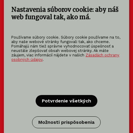
Nastavenia súborov cookie: aby náš
KOMA SLOVAKIA s.r.o.
Štúrova 140
web fungoval tak, ako má.
949 01 Nitra - Mlynárce
Slovensko
Používame súbory cookie. Súbory cookie používame na to,
info@koma-slovakia.sk
aby naše webové stránky fungovali tak, ako chceme.
Pomáhajú nám tiež správne vyhodnocovať úspešnosť a
+ 421 37 6518 325
neustále zlepšovať obsah webovej stránky. Ak máte
záujem, viac informácií nájdete v našich
Zásadách ochrany
osobných údajov
.
Patríme do rodiny KOMA FAMILY
KOMA
MODULAR
KOMA
RENT
KOMA
FAMILY
Potvrdenie všetkých
Certifikácia
Možnosti prispôsobenia
Certifikácie výrobca modulov →