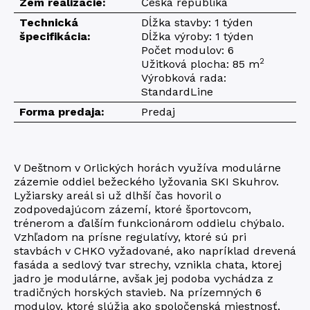
Zem realizácie:
Česká republika
Technická
Dĺžka stavby: 1 týden
špecifikácia:
Dĺžka výroby: 1 týden
Počet modulov: 6
2
Užitková plocha: 85 m
Výrobková rada:
StandardLine
Forma predaja:
Predaj
V Deštnom v Orlických horách využíva modulárne
zázemie oddiel bežeckého lyžovania SKI Skuhrov.
Lyžiarsky areál si už dlhší čas hovoril o
zodpovedajúcom zázemí, ktoré športovcom,
trénerom a ďalším funkcionárom oddielu chýbalo.
Vzhľadom na prísne regulatívy, ktoré sú pri
stavbách v CHKO vyžadované, ako napríklad drevená
fasáda a sedlový tvar strechy, vznikla chata, ktorej
jadro je modulárne, avšak jej podoba vychádza z
tradičných horských stavieb. Na prízemných 6
modulov, ktoré slúžia ako spoločenská miestnosť,