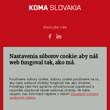
Sledujte nás
Nastavenia súborov cookie: aby náš
KOMA SLOVAKIA s.r.o.
Štúrova 140
web fungoval tak, ako má.
949 01 Nitra - Mlynárce
Slovensko
Používame súbory cookie. Súbory cookie používame na to,
info@koma-slovakia.sk
aby naše webové stránky fungovali tak, ako chceme.
Pomáhajú nám tiež správne vyhodnocovať úspešnosť a
+ 421 37 6518 325
neustále zlepšovať obsah webovej stránky. Ak máte
záujem, viac informácií nájdete v našich
Zásadách ochrany
osobných údajov
.
Patríme do rodiny KOMA FAMILY
KOMA
MODULAR