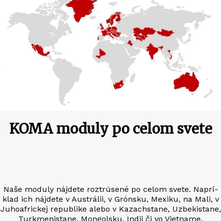
KOMA moduly po celom svete
Naše modu­ly nájde­te roztrúsené po celom svete. Naprí­
klad ich nájde­te v Aus­trá­lii, v Grón­sku, Mexi­ku, na Mali, v
Juho­af­ric­kej repub­li­ke alebo v Kaza­chsta­ne, Uzbekista­ne,
Turkme­nista­ne, Mon­gol­sku, Indii či vo Vietname.