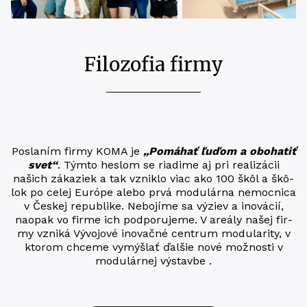
Filozofia firmy
Posla­ním fir­my KOMA je ​
„Pomá­hať ľuďom a obo­ha­tiť
svet“
. Tým­to hes­lom se riadime aj pri rea­li­zá­cii
našich záka­ziek a tak vznik­lo viac ako 100 škôl a škô­
lok po celej Európe alebo prv­á modu­lár­na nemoc­ni­ca
v Čes­kej repub­li­ke. Nebo­jí­me sa výziev a ino­vácií,
nao­pak vo firme ich pod­po­ru­je­me. V are­á­ly našej fir­
my vzni­ká Vývo­jo­vé ino­vač­né cen­t­rum modu­la­ri­ty, v
kto­rom chce­me vymýš­lať ďal­šie nové mož­nos­ti v
modulárnej výstavbe .