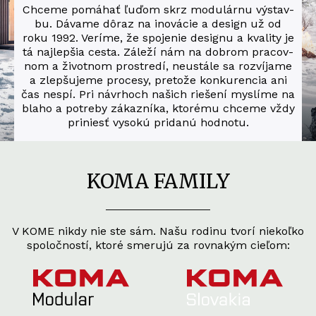
Chce­me pomá­hať ľuďom skrz modu­lár­nu výstav­
bu. Dáva­me dôraz na ino­vá­cie a design už od
roku 1992. Verí­me, že spo­je­nie desig­nu a kva­li­ty je
tá naj­lep­šia ces­ta. Zále­ží nám na dob­rom pra­cov­
nom a život­nom pro­stre­dí, neu­stá­le sa roz­ví­ja­me
a zlep­šu­je­me procesy, pre­to­že kon­ku­ren­cia ani
čas nespí. Pri návr­hoch našich rieše­ní mys­lí­me na
bla­ho a potre­by zákaz­ní­ka, kto­ré­mu chce­me vždy
pri­niesť vyso­kú pri­da­nú hodnotu.
KOMA FAMILY
V KOME nikdy nie ste sám. Našu rodinu tvorí niekoľko
spoločností, ktoré smerujú za rovnakým cieľom: