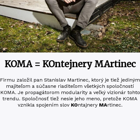
KOMA = KOntejnery MArtinec
Fir­mu zalo­žil pan Sta­ni­slav Mar­ti­nec, kto­rý je tiež jedi­ným
maji­te­ľom a súčas­ne riadi­te­ľom všetkých spo­loč­nos­tí
KOMA. Je pro­pa­gá­torom modu­la­ri­ty a veľ­ký vizi­o­nár tohto
trendu. Spo­loč­nosť tiež nesie jeho me­no, pre­to­že KOMA
vznik­la spo­je­ním slov
KO
n­taj­ne­ry
MA
rtinec.