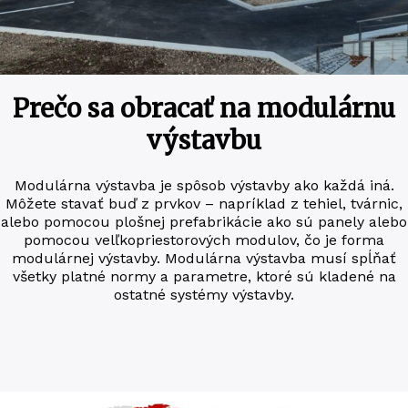
Prečo sa obracať na modulárnu
výstavbu
Modu­lár­na výstav­ba je spôsob výstav­by ako kaž­dá iná.
Môže­te sta­vať buď z prv­kov – naprí­klad z tehiel, tvár­nic,
alebo pomo­cou ploš­nej pre­fab­ri­ká­cie ako sú pane­ly alebo
pomo­cou velľko­priesto­ro­vých modu­lov, čo je forma
modu­lár­nej výstav­by. Modu­lár­na výstav­ba musí spĺňať
všetky platné nor­my a para­me­t­re, kto­ré sú kla­de­né na
ostat­né sys­témy výstavby.