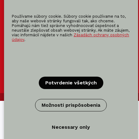
KOMA
MODULAR
KOMA
RENT
Používame súbory cookie. Súbory cookie používame na to,
KOMA
FAMILY
aby naše webové stránky fungovali tak, ako chceme.
Pomáhajú nám tiež správne vyhodnocovať úspešnosť a
neustále zlepšovať obsah webovej stránky. Ak máte záujem,
viac informácií nájdete v našich
Zásadách ochrany osobných
údajov
.
Certifikácia
Certifikácie výrobca modulov →
Potvrdenie všetkých
© KOMA SLOVAKIA 2026
Možnosti prispôsobenia
Necessary only