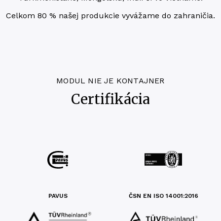
Cel­kom 80 % našej pro­duk­cie vyvá­ža­me do zahraničia.
MODUL NIE JE KONTAJNER
Certifikácia
PAVUS
ČSN EN ISO 14001:2016