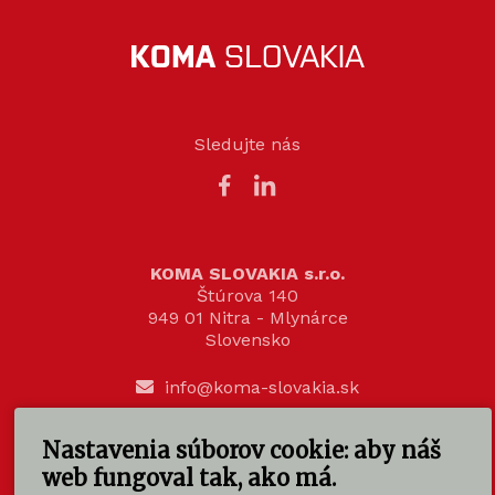
Sledujte nás
KOMA SLOVAKIA s.r.o.
Štúrova 140
949 01 Nitra - Mlynárce
Slovensko
info@koma-slovakia.sk
+ 421 37 6518 325
Nastavenia súborov cookie: aby náš
web fungoval tak, ako má.
Patríme do rodiny KOMA FAMILY