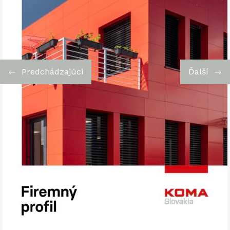
←
Predchádzajúci
Ďalší
→