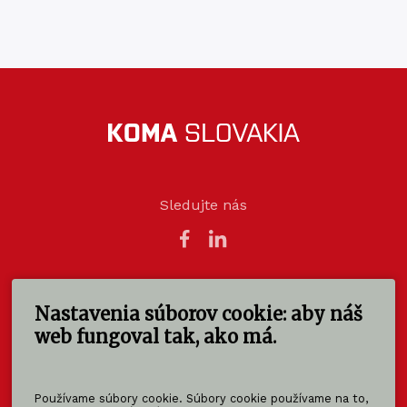
Sledujte nás
Nastavenia súborov cookie: aby náš
KOMA SLOVAKIA s.r.o.
Štúrova 140
web fungoval tak, ako má.
949 01 Nitra - Mlynárce
Slovensko
Používame súbory cookie. Súbory cookie používame na to,
info@koma-slovakia.sk