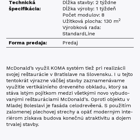
Technická
Dĺžka stavby: 2 týždne
špecifikácia:
Dĺžka výroby: 1 týždeň
Počet modulov: 8
2
Užitková plocha: 130 m
Výrobková rada:
StandardLine
Forma predaja:
Predaj
McDonald’s vyu­žil KOMA sys­tém tiež pri rea­li­zá­cii
svojej reštau­rá­cie v Bra­ti­sla­ve na Slo­ven­sku. I u tejto
ten­to­krát výraz­ne väčšej stav­by zazna­me­ná­vame
vyu­ži­tie ver­ti­kál­níeho dre­ve­né­ho obkla­du, kto­rý sa
stá­va is­tým pojít­kom medzi všetký­mi novo vybu­do­
va­ný­mi reštau­rá­cia­mi McDonald‘s. Opro­ti objektu v
Mla­dej Bolesla­vi je fasáda celo­dre­věená. S pou­ži­tím
zalo­me­nej ple­cho­vej stre­chy a opäť moder­ným inte­
ri­é­rom zís­kava budo­va koneč­nú atrak­ti­vi­tu a dojem
trva­lej stavby.