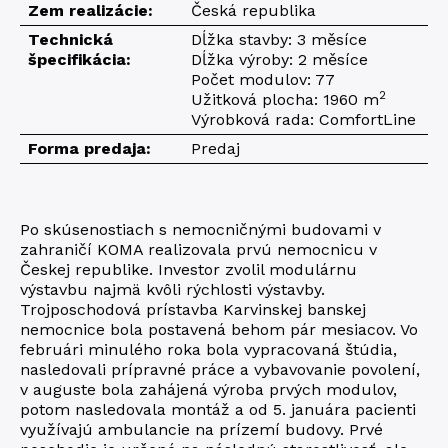
Zem realizácie:
Česká republika
Technická
Dĺžka stavby: 3 měsíce
špecifikácia:
Dĺžka výroby: 2 měsíce
Počet modulov: 77
2
Užitková plocha: 1960 m
Výrobková rada: ComfortLine
Forma predaja:
Predaj
Po skúsenostiach s nemocničnými budovami v
zahraničí KOMA realizovala prvú nemocnicu v
Českej republike. Investor zvolil modulárnu
výstavbu najmä kvôli rýchlosti výstavby.
Trojposchodová prístavba Karvinskej banskej
nemocnice bola postavená behom pár mesiacov. Vo
februári minulého roka bola vypracovaná štúdia,
nasledovali prípravné práce a vybavovanie povolení,
v auguste bola zahájená výroba prvých modulov,
potom nasledovala montáž a od 5. januára pacienti
využívajú ambulancie na prízemí budovy. Prvé