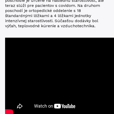
poschodie je určené na následnú starostlivosť, ale
teraz slúži pre pacientov s covidom. Na druhom
poschodí je ortopedické oddelenie s 18
štandardnými lôžkami a 4 lôžkami jednotky
intenzívnej starostlivosti. Súčasťou dodávky bol
výťah, teplovodné kúrenie a vzduchotechnika.