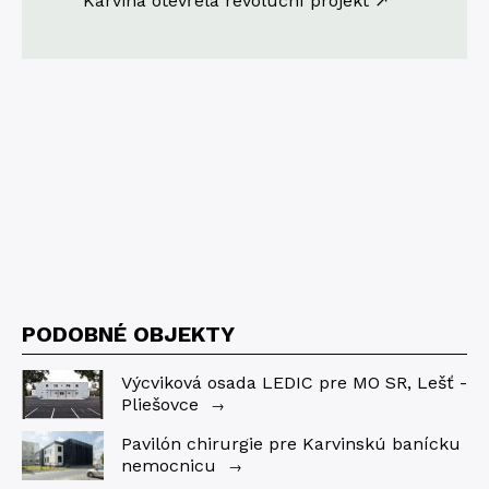
Karviná otevřela revoluční projekt ↗
PODOBNÉ OBJEKTY
Výcviková osada LEDIC pre MO SR, Lešť -
Pliešovce
→
Pavilón chirurgie pre Karvinskú banícku
nemocnicu
→