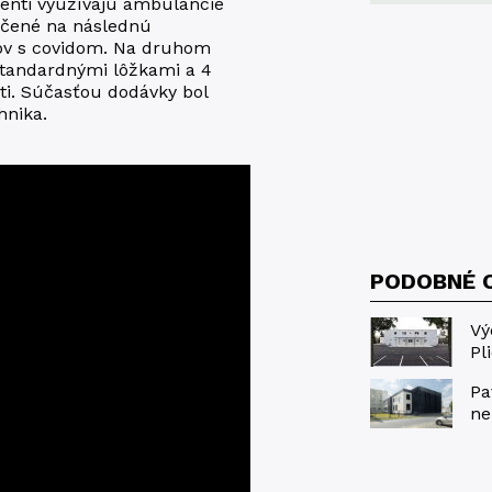
ienti využívajú ambulancie
rčené na následnú
ntov s covidom. Na druhom
 štandardnými lôžkami a 4
sti. Súčasťou dodávky bol
hnika.
PODOBNÉ 
Vý
Pl
Pa
ne