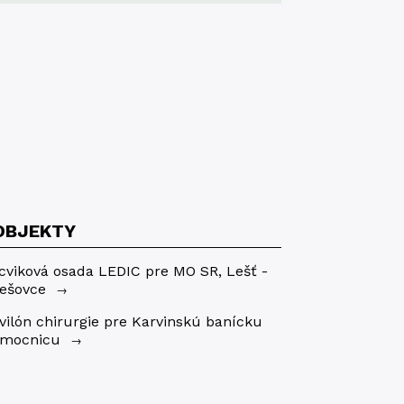
OBJEKTY
cviková osada LEDIC pre MO SR, Lešť -
iešovce
→
vilón chirurgie pre Karvinskú banícku
mocnicu
→