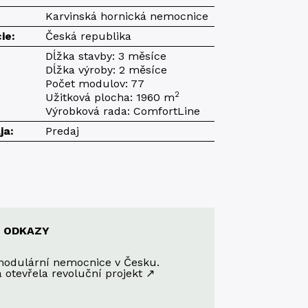
Karvinská hornická nemocnice
ie:
Česká republika
Dĺžka stavby: 3 měsíce
Dĺžka výroby: 2 měsíce
Počet modulov: 77
2
Užitková plocha: 1960 m
Výrobková rada: ComfortLine
ja:
Predaj
E ODKAZY
modulární nemocnice v Česku.
 otevřela revoluční projekt ↗