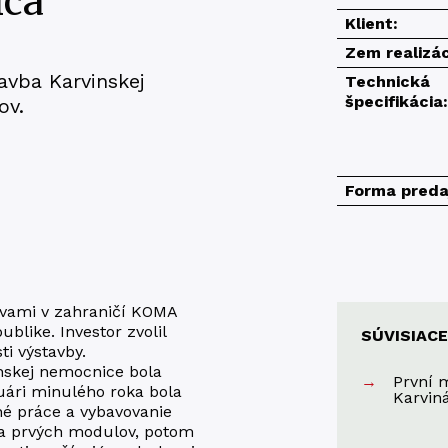
ica
Klient:
Zem realizác
avba Karvinskej
Technická
špecifikácia:
ov.
Forma preda
vami v zahraničí KOMA
blike. Investor zvolil
SÚVISIAC
i výstavby.
nskej nemocnice bola
První 
uári minulého roka bola
Karviná
né práce a vybavovanie
ba prvých modulov, potom