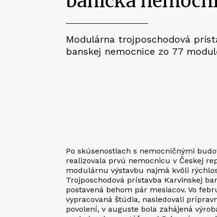
banícka nemocn
Modulárna trojposchodová príst
banskej nemocnice zo 77 modul
Po skúsenostiach s nemocničnými budo
realizovala prvú nemocnicu v Českej repu
modulárnu výstavbu najmä kvôli rýchlost
Trojposchodová prístavba Karvinskej ba
postavená behom pár mesiacov. Vo febr
vypracovaná štúdia, nasledovali príprav
povolení, v auguste bola zahájená výro