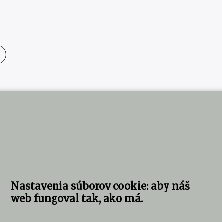
Nastavenia súborov cookie: aby náš
web fungoval tak, ako má.