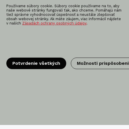
Používame súbory cookie. Súbory cookie používame na to, aby
naše webové stránky fungovali tak, ako chceme. Pomáhajú nám
tiež správne vyhodnocovať úspešnosť a neustále zlepšovať
obsah webovej stránky. Ak máte záujem, viac informácií nájdete
v našich
Zásadách ochrany osobných údajov
.
ujte nás
KOMA SLOVAKIA s.r.o.
Štúrova 140
949 01 Nitra - Mlynárce
Slovensko
info@koma-slovakia.sk
Potvrdenie všetkých
Možnosti prispôsobeni
+ 421 37 6518 325
ifikácia
Certifikácie výrobca modulov →
© KOMA SLOVAKIA 2026