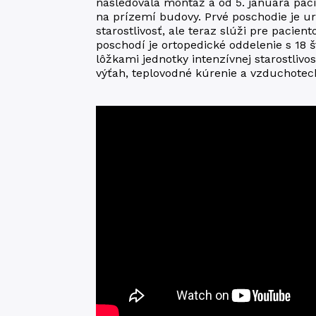
nasledovala montáž a od 5. januára pac
na prízemí budovy. Prvé poschodie je u
starostlivosť, ale teraz slúži pre pacie
poschodí je ortopedické oddelenie s 18
lôžkami jednotky intenzívnej starostlivo
výťah, teplovodné kúrenie a vzduchotec