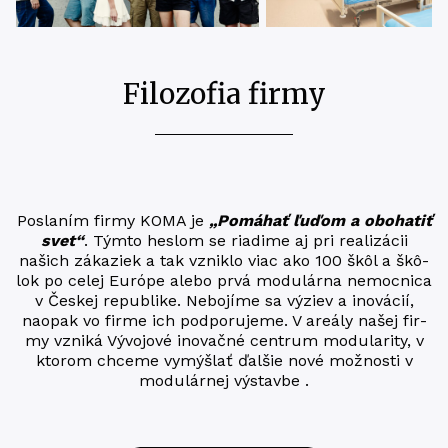
Filozofia firmy
Posla­ním fir­my KOMA je ​
„Pomá­hať ľuďom a obo­ha­tiť
svet“
. Tým­to hes­lom se riadime aj pri rea­li­zá­cii
našich záka­ziek a tak vznik­lo viac ako 100 škôl a škô­
lok po celej Európe alebo prv­á modu­lár­na nemoc­ni­ca
v Čes­kej repub­li­ke. Nebo­jí­me sa výziev a ino­vácií,
nao­pak vo firme ich pod­po­ru­je­me. V are­á­ly našej fir­
my vzni­ká Vývo­jo­vé ino­vač­né cen­t­rum modu­la­ri­ty, v
kto­rom chce­me vymýš­lať ďal­šie nové mož­nos­ti v
modulárnej výstavbe .