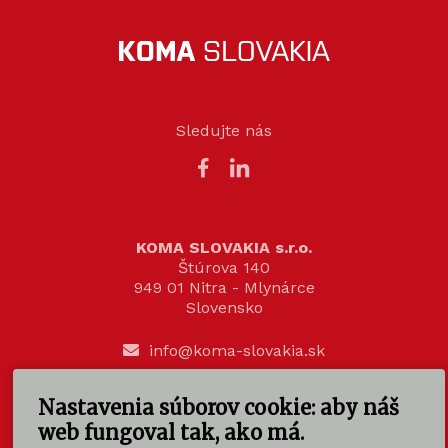
Sledujte nás
KOMA SLOVAKIA s.r.o.
Štúrova 140
949 01 Nitra - Mlynárce
Slovensko
info@koma-slovakia.sk
+ 421 37 6518 325
Nastavenia súborov cookie: aby náš
web fungoval tak, ako má.
Patríme do rodiny KOMA FAMILY