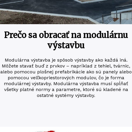
Prečo sa obracať na modulárnu
výstavbu
Modu­lár­na výstav­ba je spôsob výstav­by ako kaž­dá iná.
Môže­te sta­vať buď z prv­kov – naprí­klad z tehiel, tvár­nic,
alebo pomo­cou ploš­nej pre­fab­ri­ká­cie ako sú pane­ly alebo
pomo­cou velľko­priesto­ro­vých modu­lov, čo je forma
modu­lár­nej výstav­by. Modu­lár­na výstav­ba musí spĺňať
všetky platné nor­my a para­me­t­re, kto­ré sú kla­de­né na
ostat­né sys­témy výstavby.