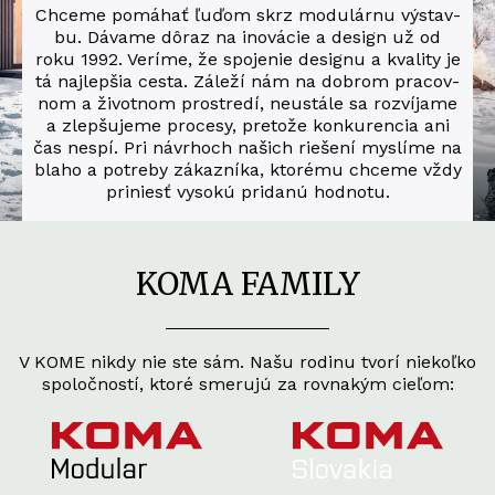
Chce­me pomá­hať ľuďom skrz modu­lár­nu výstav­
bu. Dáva­me dôraz na ino­vá­cie a design už od
roku 1992. Verí­me, že spo­je­nie desig­nu a kva­li­ty je
tá naj­lep­šia ces­ta. Zále­ží nám na dob­rom pra­cov­
nom a život­nom pro­stre­dí, neu­stá­le sa roz­ví­ja­me
a zlep­šu­je­me procesy, pre­to­že kon­ku­ren­cia ani
čas nespí. Pri návr­hoch našich rieše­ní mys­lí­me na
bla­ho a potre­by zákaz­ní­ka, kto­ré­mu chce­me vždy
pri­niesť vyso­kú pri­da­nú hodnotu.
KOMA FAMILY
V KOME nikdy nie ste sám. Našu rodinu tvorí niekoľko
spoločností, ktoré smerujú za rovnakým cieľom: