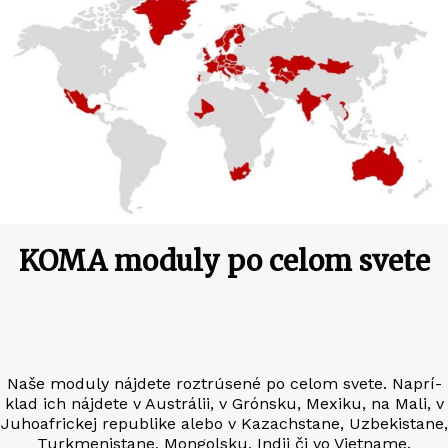
KOMA moduly po celom svete
Naše modu­ly nájde­te roztrúsené po celom svete. Naprí­
klad ich nájde­te v Aus­trá­lii, v Grón­sku, Mexi­ku, na Mali, v
Juho­af­ric­kej repub­li­ke alebo v Kaza­chsta­ne, Uzbekista­ne,
Turkme­nista­ne, Mon­gol­sku, Indii či vo Vietname.