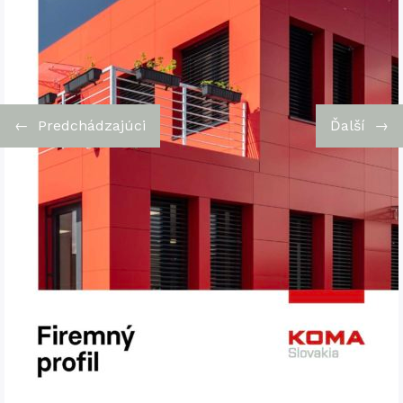
←
Predchádzajúci
Ďalší
→