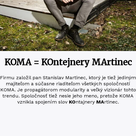
KOMA = KOntejnery MArtinec
Fir­mu zalo­žil pan Sta­ni­slav Mar­ti­nec, kto­rý je tiež jedi­ným
maji­te­ľom a súčas­ne riadi­te­ľom všetkých spo­loč­nos­tí
KOMA. Je pro­pa­gá­torom modu­la­ri­ty a veľ­ký vizi­o­nár tohto
trendu. Spo­loč­nosť tiež nesie jeho me­no, pre­to­že KOMA
vznik­la spo­je­ním slov
KO
n­taj­ne­ry
MA
rtinec.