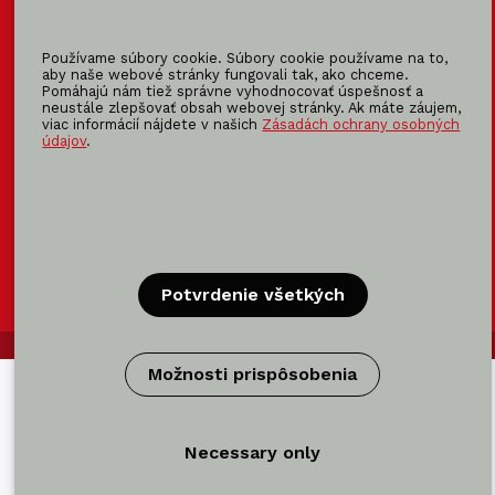
KOMA
MODULAR
KOMA
RENT
Používame súbory cookie. Súbory cookie používame na to,
KOMA
FAMILY
aby naše webové stránky fungovali tak, ako chceme.
Pomáhajú nám tiež správne vyhodnocovať úspešnosť a
neustále zlepšovať obsah webovej stránky. Ak máte záujem,
viac informácií nájdete v našich
Zásadách ochrany osobných
údajov
.
Certifikácia
Certifikácie výrobca modulov →
Potvrdenie všetkých
© KOMA SLOVAKIA 2026
Možnosti prispôsobenia
Necessary only