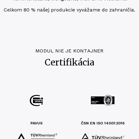
Cel­kom 80 % našej pro­duk­cie vyvá­ža­me do zahraničia.
MODUL NIE JE KONTAJNER
Certifikácia
PAVUS
ČSN EN ISO 14001:2016