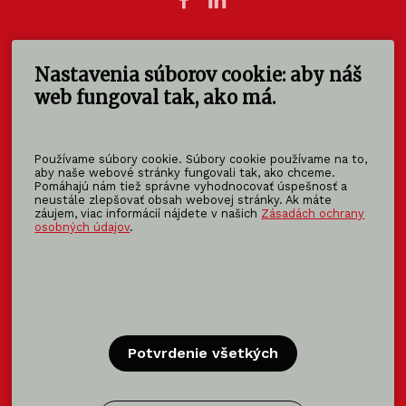
Nastavenia súborov cookie: aby náš
KOMA SLOVAKIA s.r.o.
Štúrova 140
web fungoval tak, ako má.
949 01 Nitra - Mlynárce
Slovensko
Používame súbory cookie. Súbory cookie používame na to,
info@koma-slovakia.sk
aby naše webové stránky fungovali tak, ako chceme.
Pomáhajú nám tiež správne vyhodnocovať úspešnosť a
+ 421 37 6518 325
neustále zlepšovať obsah webovej stránky. Ak máte
záujem, viac informácií nájdete v našich
Zásadách ochrany
osobných údajov
.
Patríme do rodiny KOMA FAMILY
KOMA
MODULAR
KOMA
RENT
KOMA
FAMILY
Potvrdenie všetkých
Certifikácia