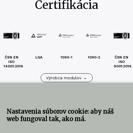
Certifikácia
ČSN EN
LGA
1090-1
1090-2
ČSN EN
ISO
ISO
14001:2016
9001:2016
Výrobca modulov →
Nastavenia súborov cookie: aby náš
web fungoval tak, ako má.
ujte nás
KOMA SLOVAKIA s.r.o.