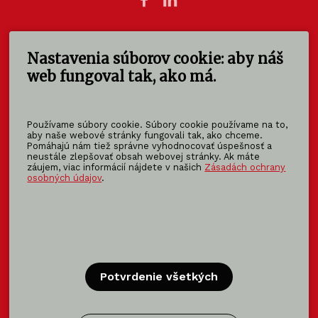
Nastavenia súborov cookie: aby náš
KOMA SLOVAKIA s.r.o.
Štúrova 140
web fungoval tak, ako má.
949 01 Nitra - Mlynárce
Slovensko
Používame súbory cookie. Súbory cookie používame na to,
info@koma-slovakia.sk
aby naše webové stránky fungovali tak, ako chceme.
Pomáhajú nám tiež správne vyhodnocovať úspešnosť a
+ 421 37 6518 325
neustále zlepšovať obsah webovej stránky. Ak máte
záujem, viac informácií nájdete v našich
Zásadách ochrany
osobných údajov
.
Patríme do rodiny KOMA FAMILY
KOMA
MODULAR
KOMA
RENT
KOMA
FAMILY
Potvrdenie všetkých
Certifikácia