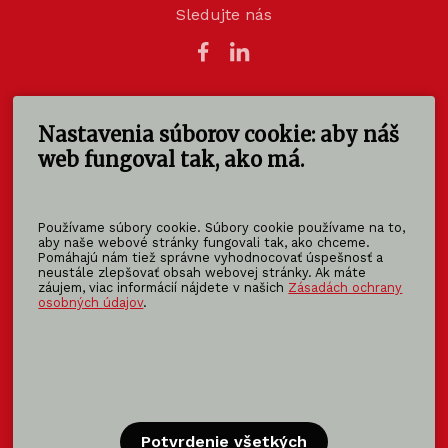
Sledujte nás
Nastavenia súborov cookie: aby náš
KOMA SLOVAKIA s.r.o.
Štúrova 140
web fungoval tak, ako má.
949 01 Nitra - Mlynárce
Slovensko
Používame súbory cookie. Súbory cookie používame na to,
info@koma-slovakia.sk
aby naše webové stránky fungovali tak, ako chceme.
Pomáhajú nám tiež správne vyhodnocovať úspešnosť a
+ 421 37 6518 325
neustále zlepšovať obsah webovej stránky. Ak máte
záujem, viac informácií nájdete v našich
Zásadách ochrany
osobných údajov
.
Patríme do rodiny KOMA FAMILY
KOMA
MODULAR
KOMA
RENT
KOMA
FAMILY
Potvrdenie všetkých