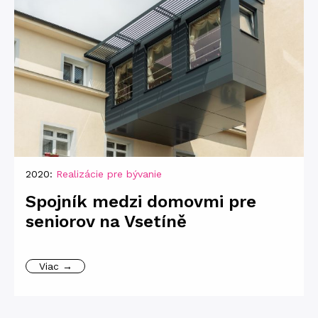
2020:
Realizácie pre bývanie
Spojník medzi domovmi pre
seniorov na Vsetíně
Viac →