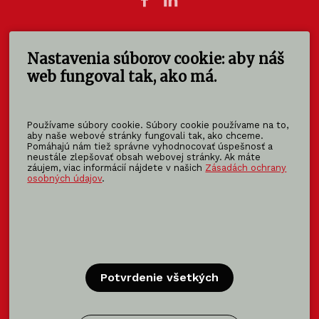
Nastavenia súborov cookie: aby náš
KOMA SLOVAKIA s.r.o.
Štúrova 140
web fungoval tak, ako má.
949 01 Nitra - Mlynárce
Slovensko
Používame súbory cookie. Súbory cookie používame na to,
info@koma-slovakia.sk
aby naše webové stránky fungovali tak, ako chceme.
Pomáhajú nám tiež správne vyhodnocovať úspešnosť a
+ 421 37 6518 325
neustále zlepšovať obsah webovej stránky. Ak máte
záujem, viac informácií nájdete v našich
Zásadách ochrany
osobných údajov
.
Patríme do rodiny KOMA FAMILY
KOMA
MODULAR
KOMA
RENT
KOMA
FAMILY
Potvrdenie všetkých
Certifikácia